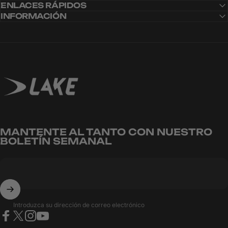
ENLACES RÁPIDOS
INFORMACIÓN
CARBITEX
OMNIFLEX
Lake Cycling EU
MANTENTE AL TANTO CON NUESTRO
BOLETÍN SEMANAL
Introduzca su dirección de correo electrónico
Facebook
X (Twitter)
Instagram
YouTube