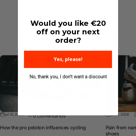
Would you like €20
off on your next
order?
MÁS
SOBRE
EL
AJUSTE
Yes, please!
No, thank you, I don’t want a discount
jul 31, 2026
jul 31, 2026
0 comentarios
How the pro peloton influences cycling
Pain from narr
shoes