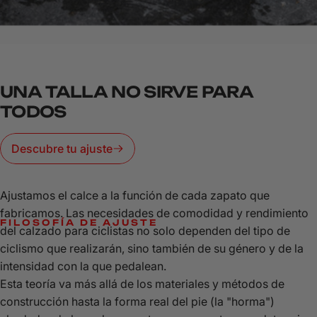
UNA
TALLA
NO
SIRVE
PARA
TODOS
Descubre tu ajuste
Ajustamos el calce a la función de cada zapato que
fabricamos. Las necesidades de comodidad y rendimiento
FILOSOFÍA DE AJUSTE
del calzado para ciclistas no solo dependen del tipo de
LA
MISIÓN
DE
LAKE
ES
FABRICAR
ciclismo que realizarán, sino también de su género y de la
LOS
ZAPATOS
DE
CICLISMO
DE
intensidad con la que pedalean.
ALTO
RENDIMIENTO
MÁS
Esta teoría va más allá de los materiales y métodos de
CÓMODOS
Y
CON
EL
MEJOR
construcción hasta la forma real del pie (la "horma")