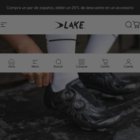
Ir al contenido
Compra un par de zapatos, obtén un 25% de descuento en un accesorio
Navegación
Lake Cycling EU
Busc
C
Inicio
Menú
Buscar
Comprar
Carrito
Cuenta