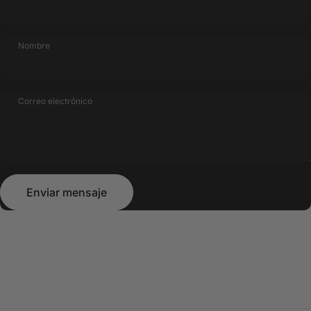
Nombre
Correo electrónico
Enviar mensaje
Mensaje
Enviar mensaje