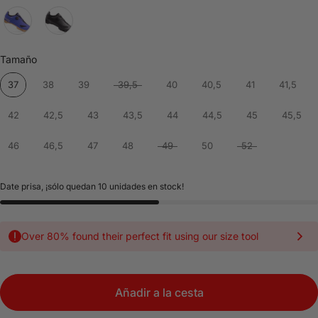
Tamaño
Tamaño
37
38
39
39,5
40
40,5
41
41,5
42
42,5
43
43,5
44
44,5
45
45,5
46
46,5
47
48
49
50
52
Date prisa, ¡sólo quedan 10 unidades en stock!
Over 80% found their perfect fit using our size tool
Añadir a la cesta