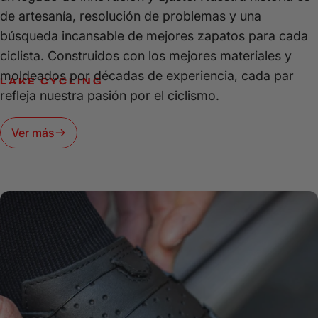
de artesanía, resolución de problemas y una
búsqueda incansable de mejores zapatos para cada
ciclista. Construidos con los mejores materiales y
moldeados por décadas de experiencia, cada par
LAKE CYCLING
refleja nuestra pasión por el ciclismo.
POTENCIA,
PRECISIÓN
Y
RENDIMIENTO:
ENGANCHA
Y
Ver más
CONQUISTA
CADA
RECORRIDO.