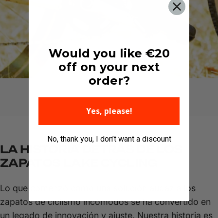
Would you like €20
off on your next
order?
Yes, please!
No, thank you, I don’t want a discount
LA HISTORIA DETRÁS DE LOS
ZAPATOS LAKE CYCLING
Lo que comenzó como una solución audaz a los
zapatos de ciclismo incómodos se ha convertido en
un legado de innovación y ajuste. Nuestra historia es