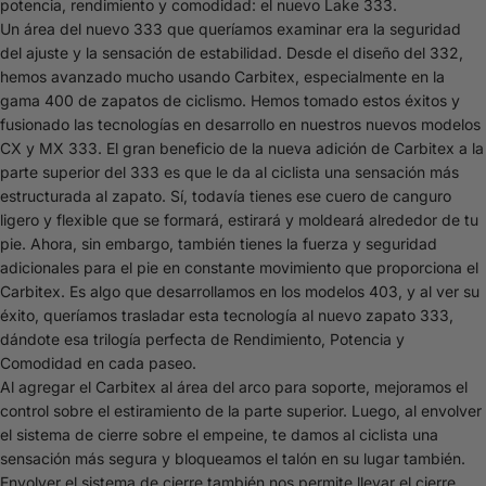
potencia, rendimiento y comodidad: el nuevo Lake 333.
Un área del nuevo 333 que queríamos examinar era la seguridad
del ajuste y la sensación de estabilidad. Desde el diseño del 332,
hemos avanzado mucho usando Carbitex, especialmente en la
gama 400 de zapatos de ciclismo. Hemos tomado estos éxitos y
fusionado las tecnologías en desarrollo en nuestros nuevos modelos
CX y MX 333. El gran beneficio de la nueva adición de Carbitex a la
parte superior del 333 es que le da al ciclista una sensación más
estructurada al zapato. Sí, todavía tienes ese cuero de canguro
ligero y flexible que se formará, estirará y moldeará alrededor de tu
pie. Ahora, sin embargo, también tienes la fuerza y seguridad
adicionales para el pie en constante movimiento que proporciona el
Carbitex. Es algo que desarrollamos en los modelos 403, y al ver su
éxito, queríamos trasladar esta tecnología al nuevo zapato 333,
dándote esa trilogía perfecta de Rendimiento, Potencia y
Comodidad en cada paseo.
Al agregar el Carbitex al área del arco para soporte, mejoramos el
control sobre el estiramiento de la parte superior. Luego, al envolver
el sistema de cierre sobre el empeine, te damos al ciclista una
sensación más segura y bloqueamos el talón en su lugar también.
Envolver el sistema de cierre también nos permite llevar el cierre