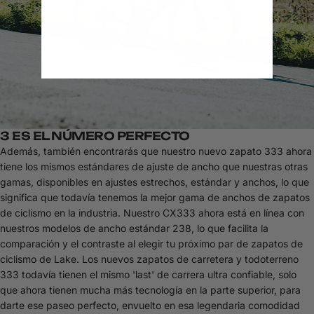
3 ES EL NÚMERO PERFECTO
Además, también encontrarás que nuestro nuevo zapato 333 ahora
tiene los mismos estándares de ajuste de ancho que nuestras otras
gamas, disponibles en ajustes estrechos, estándar y anchos, lo que
significa que todavía tenemos la mejor gama de anchos de zapatos
de ciclismo en la industria. Nuestro CX333 ahora está en línea con
nuestros modelos de ancho estándar 238, lo que facilita la
comparación y el contraste al elegir tu próximo par de zapatos de
ciclismo de Lake. Los nuevos zapatos de carretera y todoterreno
333 todavía tienen el mismo 'last' de carrera ultra confiable, solo
que ahora tienen mucha más tecnología en la parte superior, para
darte ese paseo perfecto, envuelto en esa legendaria comodidad