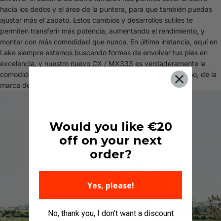
hacia los dedos y el área de la puntera, para que también puedas
ajustar más el zapato. Estos cambios y desarrollos sutiles te
permiten transferir más potencia, aumentando el rendimiento, y
montar con más comodidad que nunca. En última instancia, aquí en
Lake siempre estamos buscando formas de envolver tus pies en
excelencia, y nuestro nuevo CX / MX333 es verdaderamente la
comodidad de la próxima generación de zapatos de ciclismo, de la
marca de zapatos de ciclismo más cómoda del mundo.
Would you like €20
off on your next
order?
Yes, please!
No, thank you, I don’t want a discount