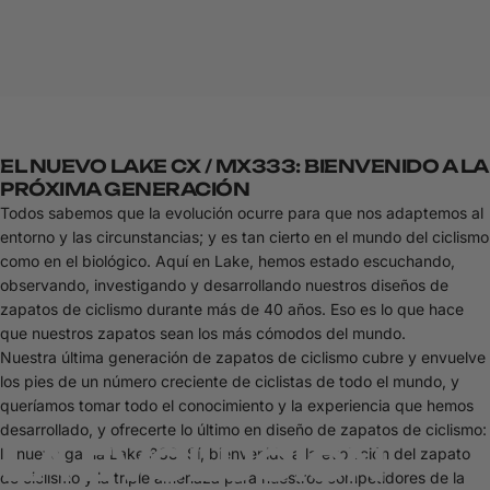
EL NUEVO LAKE CX / MX333: BIENVENIDO A LA
PRÓXIMA GENERACIÓN
Todos sabemos que la evolución ocurre para que nos adaptemos al
entorno y las circunstancias; y es tan cierto en el mundo del ciclismo
como en el biológico. Aquí en Lake, hemos estado escuchando,
observando, investigando y desarrollando nuestros diseños de
zapatos de ciclismo durante más de 40 años. Eso es lo que hace
que nuestros zapatos sean los más cómodos del mundo.
Nuestra última generación de zapatos de ciclismo cubre y envuelve
los pies de un número creciente de ciclistas de todo el mundo, y
queríamos tomar todo el conocimiento y la experiencia que hemos
desarrollado, y ofrecerte lo último en diseño de zapatos de ciclismo:
LA
EVOLUCIÓN
la nueva gama Lake 333. Sí, bienvenido a la evolución del zapato
de ciclismo y la triple amenaza para nuestros competidores de la